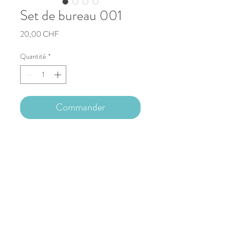
Set de bureau 001
Prix
20,00 CHF
Quantité
*
Commander
Description
1 porte crayons (sans crayons de couleurs)
1 livret de note (couverture rigide)
1 stylo assorti
Copyright © 2023 Nathalie Capitan