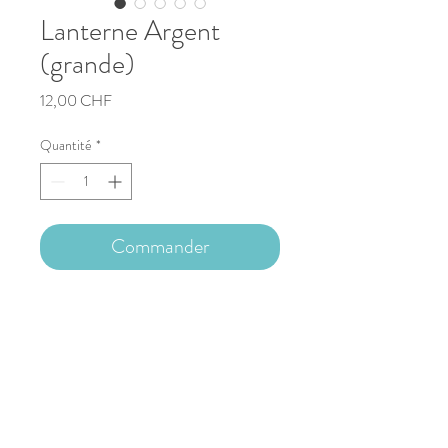
Lanterne Argent
(grande)
Prix
12,00 CHF
Quantité
*
Commander
Description
Lanternes de Noël Argent
Grande : 7cm x 7cm x 16cm