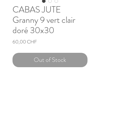
CABAS JUTE
Granny 9 vert clair
doré 30x30
Prix
60,00 CHF
Out of Stock
Sac cabas en jute 30x30x19cm
Empiècement au crochet
Copyright © 2023 Nathalie Capitan