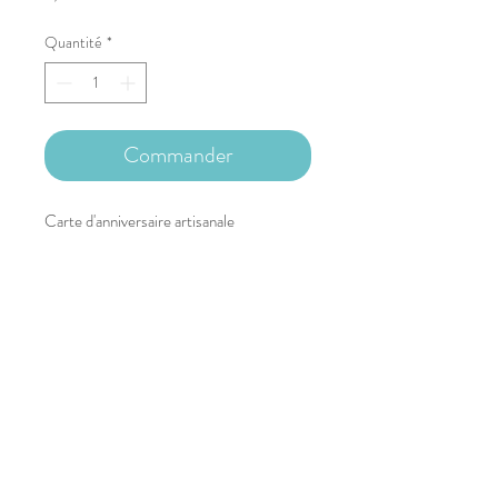
Quantité
*
Commander
Carte d'anniversaire artisanale
15.3x10.3cm
Copyright © 2023 Nathalie Capitan