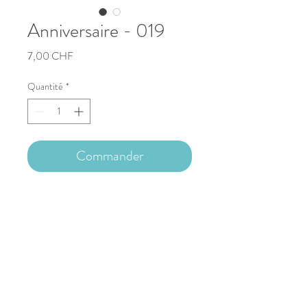
Anniversaire - 019
Prix
7,00 CHF
Quantité
*
Commander
Carte d'anniversaire artisanale
13.5x13.5cm
Copyright © 2023 Nathalie Capitan