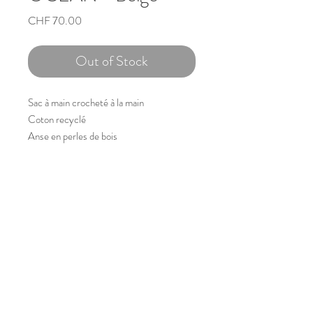
Price
CHF 70.00
Out of Stock
Sac à main crocheté à la main
Coton recyclé
Anse en perles de bois
Env. 30cm x 21cm x 10cm
Copyright © 2023 Nathalie Capitan