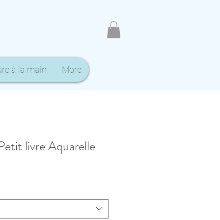
ure à la main
More
tit livre Aquarelle