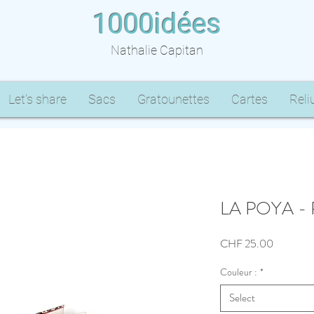
1000idées
Nathalie Capitan
Let's share
Sacs
Gratounettes
Cartes
Reli
LA POYA - Pe
Price
CHF 25.00
Couleur :
*
Select