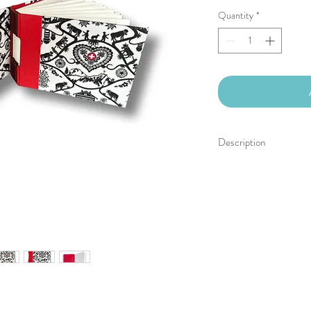
Quantity
*
Description
Livret aquarelle
Reliure Button Hole
12.5cm x 9cm
Papier aquarelle Canso
Grain fin (Cold pressed)
28 feuilles
Confectionné entièreme