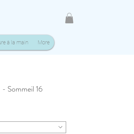
ure à la main
More
e - Sommeil 16