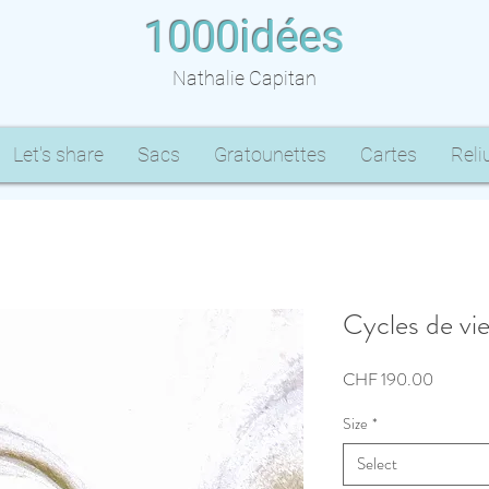
1000idées
Nathalie Capitan
Let's share
Sacs
Gratounettes
Cartes
Reli
Cycles de vi
Price
CHF 190.00
Size
*
Select