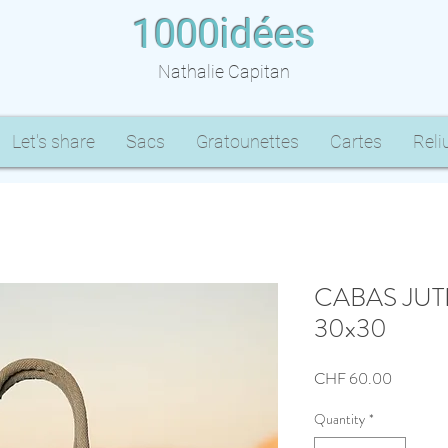
1000idées
Nathalie Capitan
Let's share
Sacs
Gratounettes
Cartes
Reli
CABAS JUTE 
30x30
Price
CHF 60.00
Quantity
*