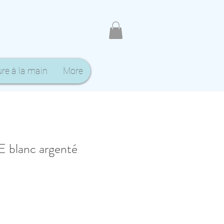
ure à la main
More
blanc argenté