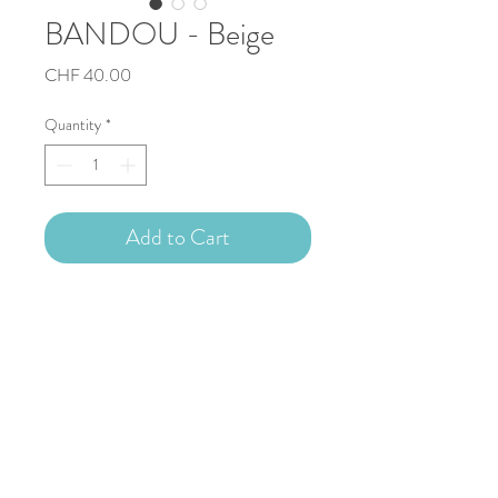
BANDOU - Beige
Price
CHF 40.00
Quantity
*
Add to Cart
Sac bandoulière adulte
Env. 16cm x 15cm x 3.5cm
Bandoulière env. 138cm
Copyright © 2023 Nathalie Capitan