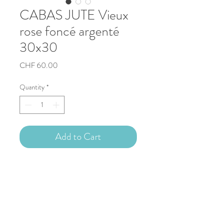
CABAS JUTE Vieux
rose foncé argenté
30x30
Price
CHF 60.00
Quantity
*
Add to Cart
Sac cabas en jute 30x30x19cm
Empiècement au crochet